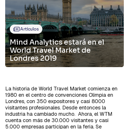
Caso de Éxito
Modelos de datos
sólidos que sustenten tu crecimiento.
Integraciones
Conoce la terminología que habla el
Sobre Mind
Integraciones
Planes
lenguaje de los datos en un único
lugar.
Centralización de datos
La forma exitosa de disponer de una
Artículos
visión única en la empresa.
Mind Analytics estará en el
World Travel Market de
Activación del dato
Londres 2019
La brújula que toda empresa necesita
Próximamente
para poder competir en un mundo
cada vez más digital.
La historia de World Travel Market comienza en
1980 en el centro de convenciones Olimpia en
Londres, con 350 expositores y casi 8000
visitantes profesionales. Desde entonces la
industria ha cambiado mucho. Ahora, el WTM
cuenta con más de 30.000 visitantes y casi
5.000 empresas participan en la feria. Se