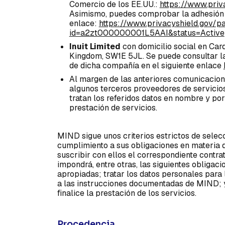
Comercio de los EE.UU.:
https://www.priv
Asimismo, puedes comprobar la adhesión d
enlace:
https://www.privacyshield.gov/pa
id=a2zt000000001L5AAI&status=Active
Inuit Limited
con domicilio social en Card
Kingdom, SW1E 5JL. Se puede consultar la
de dicha compañía en el siguiente enlace
Al margen de las anteriores comunicacion
algunos terceros proveedores de servicio
tratan los referidos datos en nombre y 
prestación de servicios.
MIND sigue unos criterios estrictos de selecc
cumplimiento a sus obligaciones en materia 
suscribir con ellos el correspondiente contra
impondrá, entre otras, las siguientes obligac
apropiadas; tratar los datos personales para
a las instrucciones documentadas de MIND; y
finalice la prestación de los servicios.
Procedencia