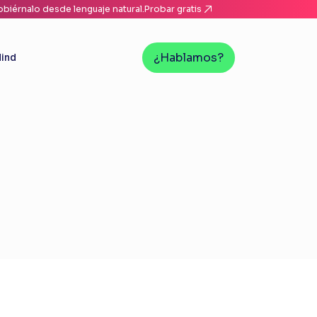
biérnalo desde lenguaje natural.
Probar gratis
¿Hablamos?
ind