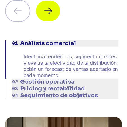
Análisis comercial
01
Identifica tendencias, segmenta clientes
y evalúa la efectividad de la distribución,
obtén un forecast de ventas acertado en
cada momento.
Gestión operativa
02
Pricing y rentabilidad
Optimiza el GOP, controla los costes y
03
mejora la eficiencia de los procesos
Seguimiento de objetivos
Establece precios óptimos, maximiza los
04
operativos, obtén un forecast acertado
ingresos por habitación disponible
Evalúa el desempeño frente a los
en cada momento.
(RevPAR) y mejora la rentabilidad
objetivos establecidos y toma
general.
decisiones basadas en datos para
alcanzar las metas establecidas.