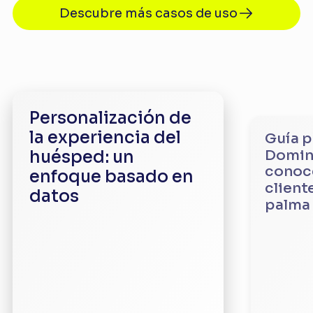
Descubre más casos de uso
Personalización de
la experiencia del
Guía p
Domina
huésped: un
conoce
enfoque basado en
client
datos
palma