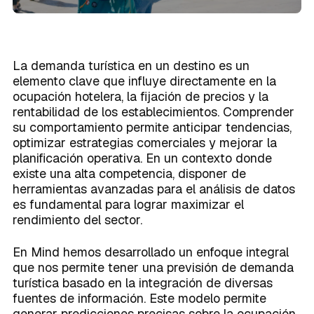
Caso de Éxito
Modelos de datos
sólidos que sustenten tu crecimiento.
Integraciones
Conoce la terminología que habla el
Sobre Mind
Integraciones
Planes
lenguaje de los datos en un único
lugar.
Centralización de datos
La demanda turística en un destino es un
La forma exitosa de disponer de una
elemento clave que influye directamente en la
visión única en la empresa.
ocupación hotelera, la fijación de precios y la
rentabilidad de los establecimientos. Comprender
su comportamiento permite anticipar tendencias,
Activación del dato
optimizar estrategias comerciales y mejorar la
La brújula que toda empresa necesita
planificación operativa. En un contexto donde
Próximamente
para poder competir en un mundo
existe una alta competencia, disponer de
cada vez más digital.
herramientas avanzadas para el análisis de datos
es fundamental para lograr maximizar el
rendimiento del sector.
En Mind hemos desarrollado un enfoque integral
que nos permite tener una previsión de demanda
turística basado en la integración de diversas
fuentes de información. Este modelo permite
generar predicciones precisas sobre la ocupación