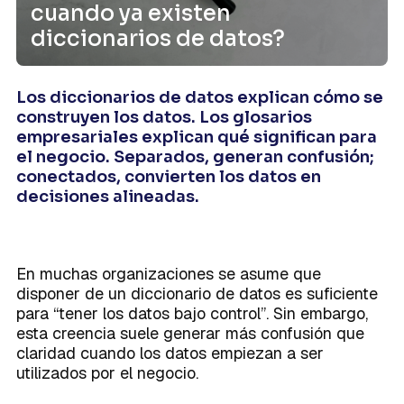
Caso de Éxito
Modelos de datos
sólidos que sustenten tu crecimiento.
Integraciones
cuando ya existen
Conoce la terminología que habla el
Sobre Mind
Integraciones
Planes
lenguaje de los datos en un único
diccionarios de datos?
lugar.
Centralización de datos
La forma exitosa de disponer de una
Los diccionarios de datos explican cómo se
visión única en la empresa.
construyen los datos. Los glosarios
empresariales explican qué significan para
el negocio. Separados, generan confusión;
Activación del dato
conectados, convierten los datos en
decisiones alineadas.
La brújula que toda empresa necesita
Próximamente
para poder competir en un mundo
cada vez más digital.
En muchas organizaciones se asume que
disponer de un diccionario de datos es suficiente
para “tener los datos bajo control”. Sin embargo,
esta creencia suele generar más confusión que
claridad cuando los datos empiezan a ser
utilizados por el negocio.