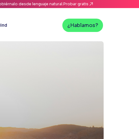
biérnalo desde lenguaje natural.
Probar gratis
¿Hablamos?
ind