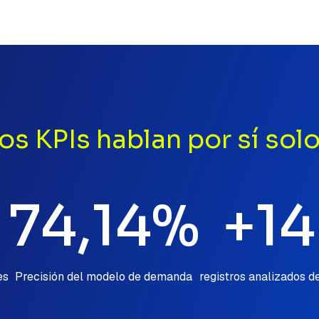
os KPIs hablan por sí sol
74,14%
+1
es
Precisión del modelo de demanda
registros analizados d