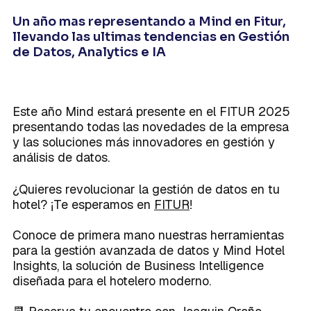
Caso de Éxito
Modelos de datos
sólidos que sustenten tu crecimiento.
Integraciones
Conoce la terminología que habla el
Sobre Mind
Integraciones
Planes
Un año mas representando a Mind en Fitur,
lenguaje de los datos en un único
lugar.
llevando las ultimas tendencias en Gestión
de Datos, Analytics e IA
Centralización de datos
La forma exitosa de disponer de una
visión única en la empresa.
Este año Mind estará presente en el FITUR 2025
presentando todas las novedades de la empresa
Activación del dato
y las soluciones más innovadores en gestión y
La brújula que toda empresa necesita
análisis de datos.
Próximamente
para poder competir en un mundo
cada vez más digital.
¿Quieres revolucionar la gestión de datos en tu
hotel? ¡Te esperamos en
FITUR
!
Conoce de primera mano nuestras herramientas
para la gestión avanzada de datos y Mind Hotel
Insights, la solución de Business Intelligence
diseñada para el hotelero moderno.