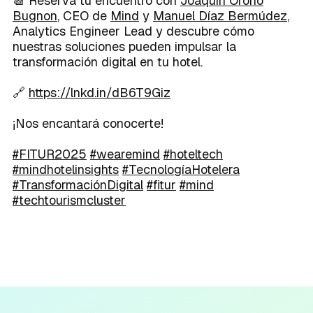
📆 Reserva tu encuentro con
Joaquin Oroño
Bugnon
, CEO de
Mind
y
Manuel Díaz Bermúdez
,
Analytics Engineer Lead y descubre cómo
nuestras soluciones pueden impulsar la
transformación digital en tu hotel.
🔗
https://lnkd.in/dB6T9Giz
¡Nos encantará conocerte!
#FITUR2025
#wearemind
#hoteltech
#mindhotelinsights
#TecnologíaHotelera
#TransformaciónDigital
#fitur
#mind
#techtourismcluster