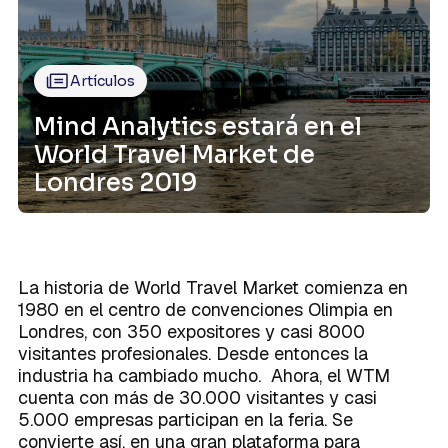
Caso de Éxito
Modelos de datos
sólidos que sustenten tu crecimiento.
Integraciones
Conoce la terminología que habla el
Sobre Mind
Integraciones
Planes
lenguaje de los datos en un único
lugar.
Centralización de datos
Artículos
La forma exitosa de disponer de una
visión única en la empresa.
Mind Analytics estará en el
World Travel Market de
Londres 2019
Activación del dato
La brújula que toda empresa necesita
Próximamente
para poder competir en un mundo
cada vez más digital.
La historia de World Travel Market comienza en
1980 en el centro de convenciones Olimpia en
Londres, con 350 expositores y casi 8000
visitantes profesionales. Desde entonces la
industria ha cambiado mucho. Ahora, el WTM
cuenta con más de 30.000 visitantes y casi
5.000 empresas participan en la feria. Se
convierte así, en una gran plataforma para