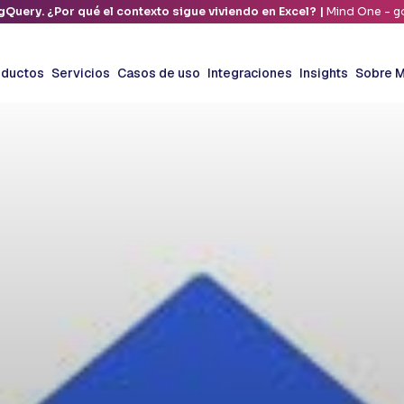
gQuery. ¿Por qué el contexto sigue viviendo en Excel? |
Mind One - go
oductos
Servicios
Casos de uso
Integraciones
Insights
Sobre M