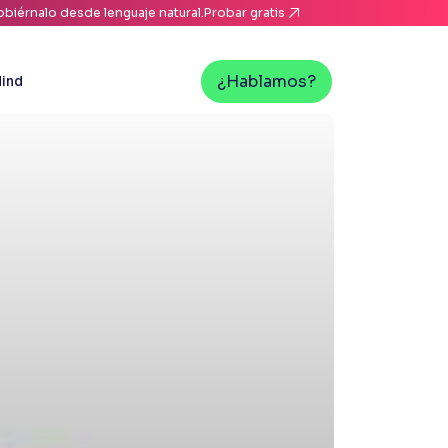
biérnalo desde lenguaje natural.
Probar gratis
¿Hablamos?
ind