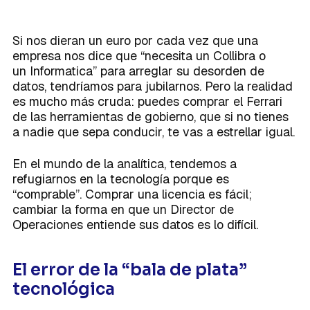
Caso de Éxito
Modelos de datos
sólidos que sustenten tu crecimiento.
Integraciones
Conoce la terminología que habla el
Sobre Mind
Integraciones
Planes
lenguaje de los datos en un único
lugar.
Si nos dieran un euro por cada vez que una
Centralización de datos
empresa nos dice que “necesita un Collibra o
un Informatica” para arreglar su desorden de
La forma exitosa de disponer de una
visión única en la empresa.
datos, tendríamos para jubilarnos. Pero la realidad
es mucho más cruda: puedes comprar el Ferrari
de las herramientas de gobierno, que si no tienes
a nadie que sepa conducir, te vas a estrellar igual.
Activación del dato
La brújula que toda empresa necesita
Próximamente
En el mundo de la analítica, tendemos a
para poder competir en un mundo
refugiarnos en la tecnología porque es
cada vez más digital.
“comprable”. Comprar una licencia es fácil;
cambiar la forma en que un Director de
Operaciones entiende sus datos es lo difícil.
El error de la “bala de plata”
tecnológica