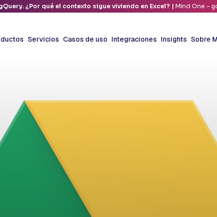
gQuery. ¿Por qué el contexto sigue viviendo en Excel? |
Mind One - go
oductos
Servicios
Casos de uso
Integraciones
Insights
Sobre M