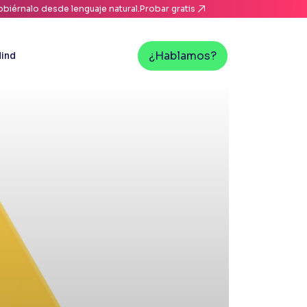
biérnalo desde lenguaje natural.
Probar gratis
¿Hablamos?
ind