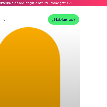
biérnalo desde lenguaje natural.
Probar gratis
¿Hablamos?
ind