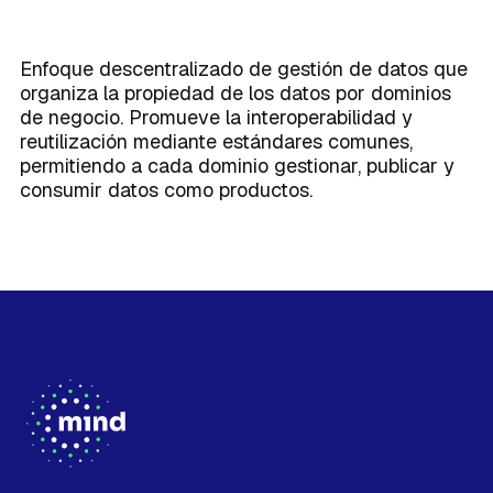
Caso de Éxito
Modelos de datos
sólidos que sustenten tu crecimiento.
Integraciones
Conoce la terminología que habla el
Sobre Mind
Integraciones
Planes
lenguaje de los datos en un único
lugar.
Enfoque descentralizado de gestión de datos que
Centralización de datos
organiza la propiedad de los datos por dominios
La forma exitosa de disponer de una
de negocio. Promueve la interoperabilidad y
visión única en la empresa.
reutilización mediante estándares comunes,
permitiendo a cada dominio gestionar, publicar y
consumir datos como productos.
Activación del dato
La brújula que toda empresa necesita
Próximamente
para poder competir en un mundo
cada vez más digital.