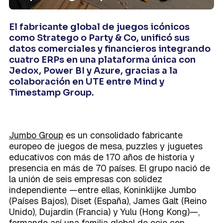
Caso de Éxito
Modelos de datos
sólidos que sustenten tu crecimiento.
Integraciones
Conoce la terminología que habla el
Sobre Mind
Integraciones
Planes
lenguaje de los datos en un único
lugar.
El fabricante global de juegos icónicos
Centralización de datos
como Stratego o Party & Co, unificó sus
datos comerciales y financieros integrando
La forma exitosa de disponer de una
cuatro ERPs en una plataforma única con
visión única en la empresa.
Jedox, Power BI y Azure, gracias a la
colaboración en UTE entre Mind y
Timestamp Group.
Activación del dato
La brújula que toda empresa necesita
Próximamente
para poder competir en un mundo
cada vez más digital.
Jumbo Group
es un consolidado fabricante
europeo de juegos de mesa, puzzles y juguetes
educativos con más de 170 años de historia y
presencia en más de 70 países. El grupo nació de
la unión de seis empresas con solidez
independiente —entre ellas, Koninklijke Jumbo
(Países Bajos), Diset (España), James Galt (Reino
Unido), Dujardin (Francia) y Yulu (Hong Kong)—,
formando así una familia global de ocio con